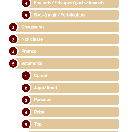
Foulards/Echarpes/gants/bonnets
Sacs à main/Portefeuilles
Chaussures
Non classé
Promos
Vêtements
Combi
Jupe/Short
Pantalon
Robe
Top