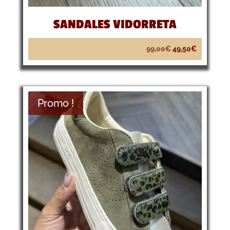
SANDALES VIDORRETA
Le
Le
99,00
€
49,50
€
prix
prix
initial
actuel
était :
est :
99,00€.
49,50€.
Promo !