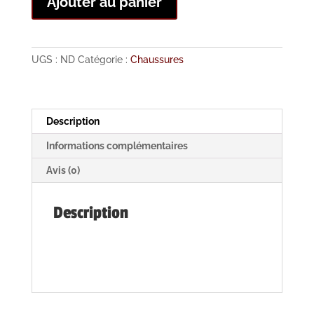
Ajouter au panier
de
BOOTS
MOU
LEOPARD
UGS :
ND
Catégorie :
Chaussures
Description
Informations complémentaires
Avis (0)
Description