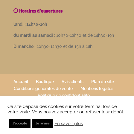
Horaires d'ouvertures
lundi : 14h30-19h
du mardi au samedi
: 10h30-12h30 et de 14h30-19h
Dimanche
: 10h30-12h30 et de 15h à 18h
Accueil
Boutique
Avis clients
Plan du site
Conditions générales de vente
Mentions légales
Politique de confidentialité
Ce site dépose des cookies sur votre terminal lors de
votre visite. Vous pouvez accepter ou refuser leur dépôt.
© Inova-web.fr pour MARIE T - tous droits réservés -
En savoir plus
J'accepte
Je refuse
Inov@-web