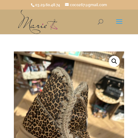
03.29.60.48.74
coco267@gmail.com