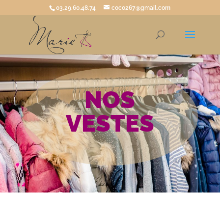
03.29.60.48.74
coco267@gmail.com
NOS
VESTES