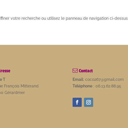
ner votre recherche ou utilisez le panneau de navigation ci-dessus po
resse
Contact
e T
Email
: coco267@gmail.com
ue François Mitterand
Téléphone
: 06.13.62.88.95
00 Gérardmer