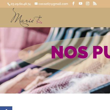
03.29.60.48.74
coco267@gmail.com
NOS P