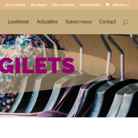
Avis clients
Boutique
Mon compte
Commande
Articles 0
Lookbook
Actualités
Suivez-nous
Contact
GILETS