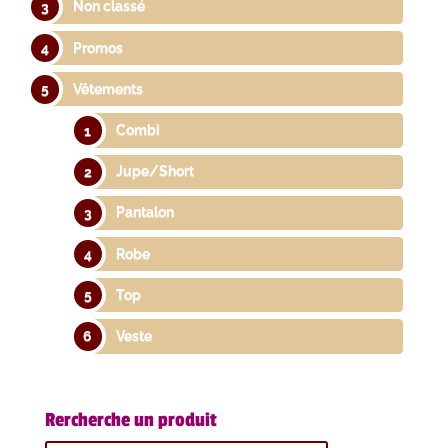
Non classé
Promos
Vêtements
Combi
Jupe/Short
Pantalon
Robe
Top
Veste
Rercherche un produit