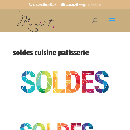
03.29.60.48.74
coco267@gmail.com
soldes cuisine patisserie