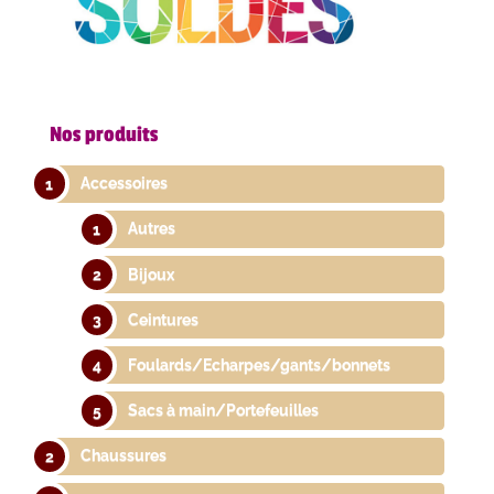
Nos produits
Accessoires
Autres
Bijoux
Ceintures
Foulards/Echarpes/gants/bonnets
Sacs à main/Portefeuilles
Chaussures