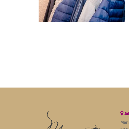
Ad
Mari
37 r