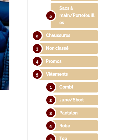
Sacs à
main/Portefeuill
es
Chaussures
Non classé
Promos
Vêtements
Combi
Jupe/Short
Pantalon
Robe
Top