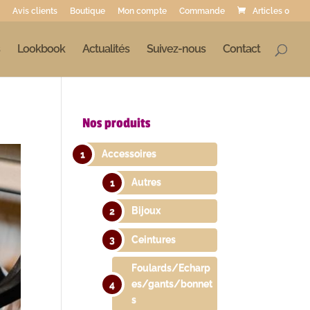
Avis clients
Boutique
Mon compte
Commande
Articles 0
Lookbook
Actualités
Suivez-nous
Contact
Nos produits
Accessoires
Autres
Bijoux
Ceintures
Foulards/Echarp
es/gants/bonnet
s