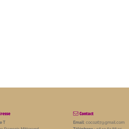
resse
Contact
e T
Email
: coco267@gmail.com
ue François Mitterand
Téléphone
: 06.13.62.88.95