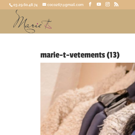
03.29.60.48.74
coco267@gmail.com
marie-t-vetements (13)