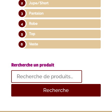
Jupe/Short
Pantalon
Robe
Top
Veste
Rercherche un produit
Recherche
pour :