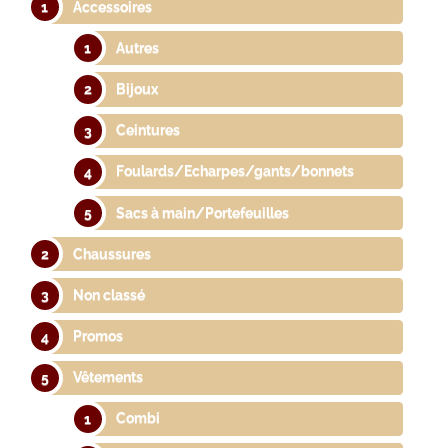
Accessoires
Autres
Bijoux
Ceintures
Foulards/Echarpes/gants/bonnets
Sacs à main/Portefeuilles
Chaussures
Non classé
Promos
Vêtements
Combi