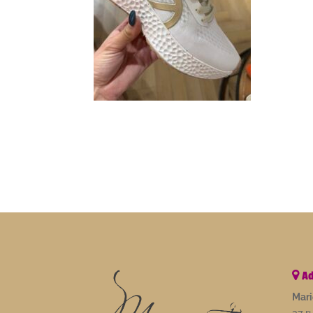
Ad
Mari
37 r