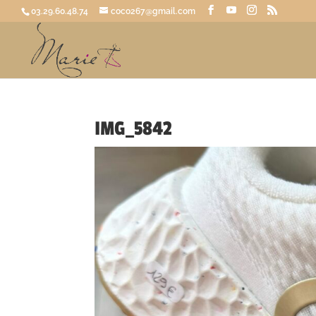
03.29.60.48.74
coco267@gmail.com
IMG_5842