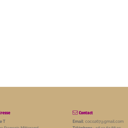
resse
Contact
e T
Email
: coco267@gmail.com
ue François Mitterand
Téléphone
: 06.13.62.88.95