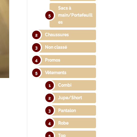
Sacs à
main/Portefeuill
es
Chaussures
Non classé
Promos
Vêtements
Combi
Jupe/Short
Pantalon
Robe
Top