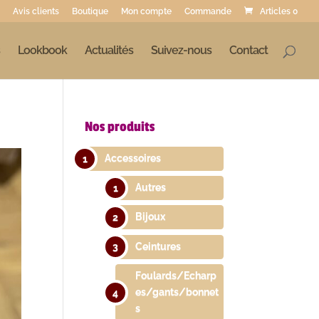
Avis clients
Boutique
Mon compte
Commande
Articles 0
Lookbook
Actualités
Suivez-nous
Contact
Nos produits
Accessoires
Autres
Bijoux
Ceintures
Foulards/Echarp
es/gants/bonnet
s